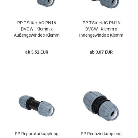
PP T-Stück AG PN16
PP T-Stück IG PN16
DVGW - Klemm x
DVGW - Klemm x
Außengewinde x Klemm
Innengewinde x Klemm
(16-110 mm) für PE-
(16-110 mm) für PE-
Druckrohre
Druckrohre
ab 3,52 EUR
ab 3,07 EUR
PP Reparaturkupplung
PP Reduzierkupplung