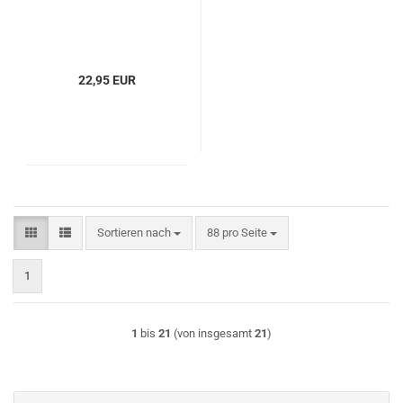
22,95 EUR
Sortieren nach
pro Seite
Sortieren nach
88 pro Seite
1
1
bis
21
(von insgesamt
21
)