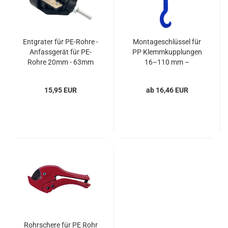
Entgrater für PE-Rohre -
Montageschlüssel für
Anfassgerät für PE-
PP Klemmkupplungen
Rohre 20mm - 63mm
16–110 mm –
Werkzeug für
erleichterte
15,95 EUR
ab 16,46 EUR
Montagearbeiten
Rohrschere für PE Rohr