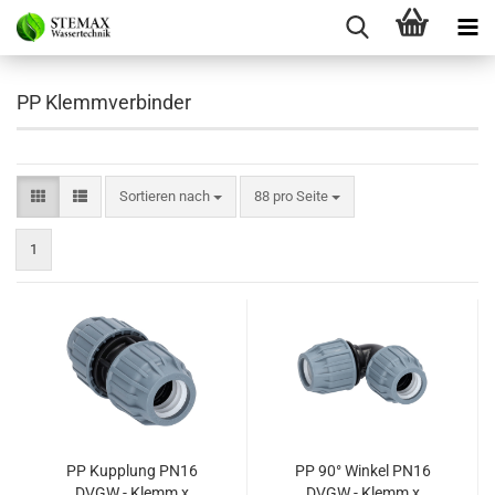
PP Klemmverbinder
Sortieren nach
pro Seite
Sortieren nach
88 pro Seite
1
PP Kupplung PN16
PP 90° Winkel PN16
DVGW - Klemm x
DVGW - Klemm x