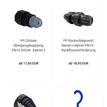
PP Globale
PP Rückschlagventil
Übergangskupplung
klemm x klemm PN10 -
PN16 DVGW - Klemm x
Rückflussverhinderung
Universalanschluss (20-
für PE-Druckrohre
32 mm) für
ab 17,60 EUR
ab 18,95 EUR
Rohrverbindungen aus
unterschiedlichen
Materialien