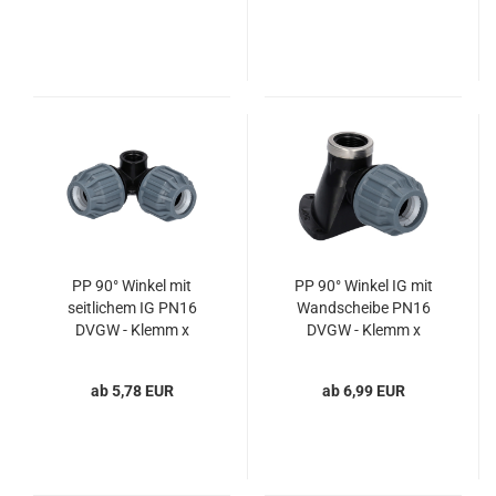
PP 90° Winkel mit
PP 90° Winkel IG mit
seitlichem IG PN16
Wandscheibe PN16
DVGW - Klemm x
DVGW - Klemm x
Innengewinde x Klemm
Innengewinde (20-25
(25-32 mm) für PE-
mm) für PE-Druckrohre
ab 5,78 EUR
ab 6,99 EUR
Druckrohre