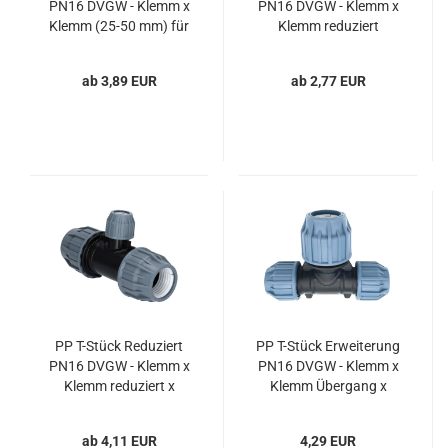
PN16 DVGW - Klemm x
PN16 DVGW - Klemm x
Klemm (25-50 mm) für
Klemm reduziert
PE-Druckrohre
(20→16 mm bis
110→90 mm) für PE-
ab 3,89 EUR
ab 2,77 EUR
Druckrohr
PP T-Stück Reduziert
PP T-Stück Erweiterung
PN16 DVGW - Klemm x
PN16 DVGW - Klemm x
Klemm reduziert x
Klemm Übergang x
Klemm (20→16 mm bis
Klemm (20→25 mm &
110→90 mm) für PE-
25→32 mm) für PE-
ab 4,11 EUR
4,29 EUR
Druckrohre
Druckrohre