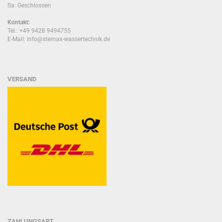
Sa: Geschlossen
Kontakt:
Tel.: +49 9428 9494755
E-Mail: info@stemax-wassertechnik.de
VERSAND
ZAHLUNGSART