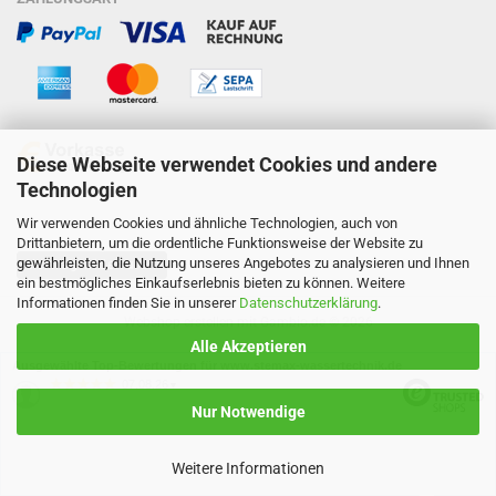
Diese Webseite verwendet Cookies und andere
Technologien
Wir verwenden Cookies und ähnliche Technologien, auch von
Drittanbietern, um die ordentliche Funktionsweise der Website zu
gewährleisten, die Nutzung unseres Angebotes zu analysieren und Ihnen
Vertrag widerrufen
ein bestmögliches Einkaufserlebnis bieten zu können. Weitere
Informationen finden Sie in unserer
Datenschutzerklärung
.
Webshop erstellen
mit Gambio.de © 2026
Alle Akzeptieren
Ausgewählte Top-Bewertungen für www.stemax-wassertechnik.de
07.08.26
▼
Nur Notwendige
Weitere Informationen