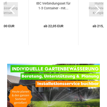
Profi
IBC Verbindungsset für
Hunter 
ewässerung
1-3 Container - mit...
Rasenbewäs
plettset
Kompletts
/100m...
85,00 EUR
ab 22,05 EUR
ab 215,0