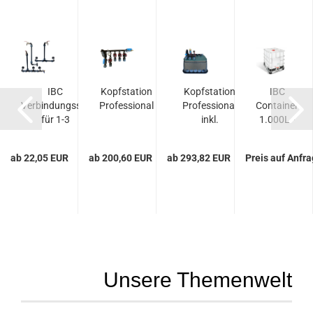
t
IBC
Kopfstation
Kopfstation
IBC
Verbindungsset
Professional
Professional
Container
für 1-3
inkl.
1.000L -
.
Container -
vorgebohrter...
NEU! für
mit...
249€
ab 22,05 EUR
ab 200,60 EUR
ab 293,82 EUR
Preis auf Anfr
Unsere Themenwelt