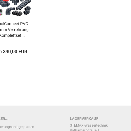
oolConnect PVC
mm Verrohrung
Komplettset...
b 340,00 EUR
ER...
LAGERVERKAUF
STEMAX-Wassertechnik
erungsanlage planen
Rothamer Straße 1