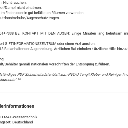
n. Nicht rauchen.
el/Dampf nicht einatmen.
im Freien oder in gut belüfteten Räumen verwenden.
utzhandschuhe/Augenschutz tragen.
:
51+P338 BEI KONTAKT MIT DEN AUGEN: Einige Minuten lang behutsam mi
ort GIFTINFORMATIONSZENTRUM oder einen Arzt anrufen.
 Bei anhaltender Augenreizung: Ärztlichen Rat einholen / ärztliche Hilfe hinzuz
ng:
lt/Behälter gemäß nationalen Vorschriften der Entsorgung zuführen.
llständiges PDF Sicherheitsdatenblatt zum PVC-U Tangit Kleber und Reiniger fin
Dokumente" **
lerinformationen
TEMAX-Wassertechnik
ungsort:
Deutschland