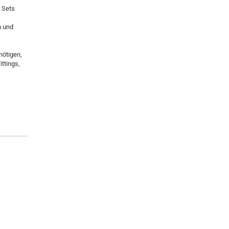
 Sets
 und
ötigen,
ttings,