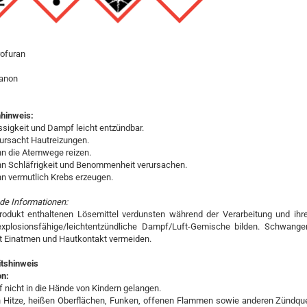
rofuran
anon
hinweis:
sigkeit und Dampf leicht entzündbar.
ursacht Hautreizungen.
n die Atemwege reizen.
n Schläfrigkeit und Benommenheit verursachen.
n vermutlich Krebs erzeugen.
de Informationen:
rodukt enthaltenen Lösemittel verdunsten während der Verarbeitung und ih
xplosionsfähige/leichtentzündliche Dampf/Luft-Gemische bilden. Schwanger
t Einatmen und Hautkontakt vermeiden.
itshinweis
on:
 nicht in die Hände von Kindern gelangen.
 Hitze, heißen Oberflächen, Funken, offenen Flammen sowie anderen Zündque