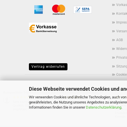
Vorkas
Kontak
Impre
Versan
AGB
Widerr
Privat
Sitzun
Vertrag widerrufen
Cookie
Diese Webseite verwendet Cookies und an
Ausgewählte Top-Bewertungen für www.stemax-wassertechnik.de
Wir verwenden Cookies und ähnliche Technologien, auch von D
05.08.26
05.08.26
▼
▼
gewährleisten, die Nutzung unseres Angebotes zu analysiere
Sehr kompetent und top
perfekt
Sehr unk
Qualität. 100% zu
schnelle
Informationen finden Sie in unserer
Datenschutzerklärung
.
empfehlen
Reklamat
freundlic
Kontakt