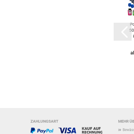
P
50
a
ZAHLUNGSART
MEHR ÜB
Bewäss