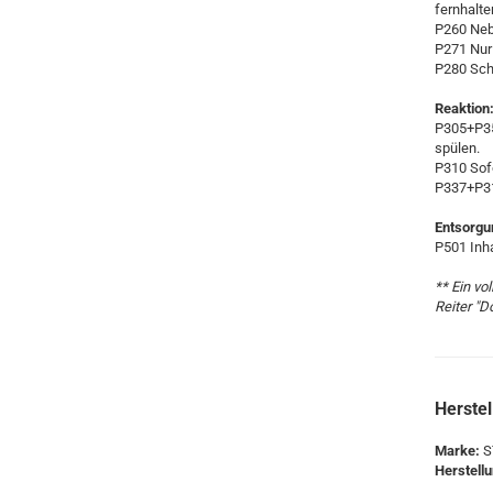
fernhalte
P260 Neb
P271 Nur 
P280 Sch
Reaktion
P305+P3
spülen.
P310 Sof
P337+P313
Entsorgu
P501 Inha
** Ein vo
Reiter "
Herstel
Marke:
S
Herstell