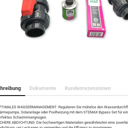
hreibung
Dokumente
Kundenrezensionen
TIMALES WASSERMANAGEMENT: Regulieren Sie mühelos den Wasserdurchflu
rmepumpe, Solaranlage oder Poolheizung mit dem STEMAX Bypass Set für ein
rfektes Schwimmvergnügen.
CHERE ABDICHTUNG: Die hochwertigen Materialien gewährleisten eine zuverlä
dichtung, um Leckagen zu vermeiden und die Effizienz zu maximieren.