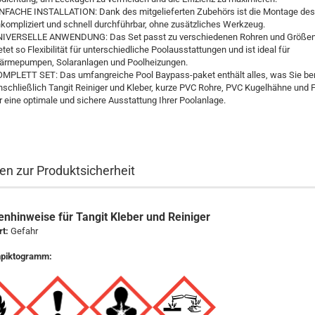
NFACHE INSTALLATION: Dank des mitgelieferten Zubehörs ist die Montage des
kompliziert und schnell durchführbar, ohne zusätzliches Werkzeug.
IVERSELLE ANWENDUNG: Das Set passt zu verschiedenen Rohren und Größen
etet so Flexibilität für unterschiedliche Poolausstattungen und ist ideal für
rmepumpen, Solaranlagen und Poolheizungen.
MPLETT SET: Das umfangreiche Pool Baypass-paket enthält alles, was Sie ben
nschließlich Tangit Reiniger und Kleber, kurze PVC Rohre, PVC Kugelhähne und Fi
r eine optimale und sichere Ausstattung Ihrer Poolanlage.
n zur Produktsicherheit
nhinweise für Tangit Kleber und Reiniger
t:
Gefahr
piktogramm: