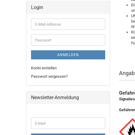
EI
Login
un
UN
bi
E-
Wä
Mail-
KO
Adresse
ei
Passwort
fü
ANMELDEN
Konto erstellen
Angabe
Passwort vergessen?
Gefahre
Newsletter-Anmeldung
Signalwor
Gefahren
WEITER
E-
ZUR
Mail
NEWSLETTER-