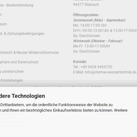
94377 Steinach
se - Bankverbindung
t
Öffnungszeiten:
Sommerzeit (März - September):
ssum
Mo: 14:00-17:00 Uhr
Di-Fr: 09:00-12:00 Uhr & 13:00-17:00U
d- & Zahlungsbedingungen
Sa: Geschlossen
Winterzeit (Oktober - Februar):
Mo-Fr: 13:00-17:00Uhr
Sa: Geschlossen
ufsrecht & Muster-Widerrufsformular
Kontakt:
sphäre und Datenschutz
Tel.: +49 9428 9494755
g unterbrochen
E-Mail: info@stemax-wassertechnik.de
 Einstellungen
Webshop erstellen
mit Gambio.de © 2026
dere Technologien
rittanbietern, um die ordentliche Funktionsweise der Website zu
29.07.26
27.07.26
22.07.26
▼
▼
▼
n und Ihnen ein bestmögliches Einkaufserlebnis bieten zu können. Weitere
omplizierte und
Die Abstimmung der
 Abwicklung der
Bestellung im Vorfeld
ion. Sehr
her telefonischer
. Kann man nur …