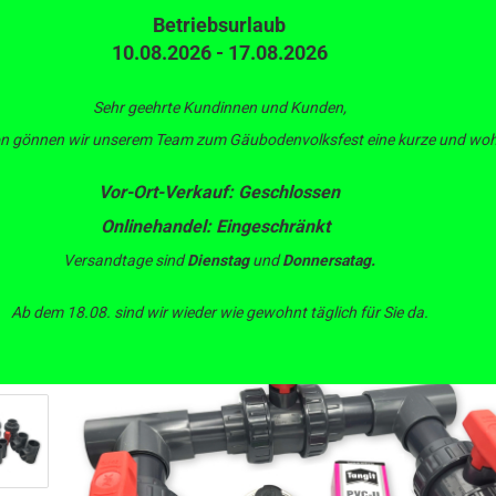
Betriebsurlaub
10.08.2026 - 17.08.2026
Suche...
L
Alle
Au
Be
Sehr geehrte Kundinnen und Kunden,
son gönnen wir unserem Team zum Gäubodenvolksfest eine kurze und wohl
ERTECHNIK
BEWÄSSERUNGSTECHNIK
PUMPEN
IBC CONTAIN
Vor-Ort-Verkauf: Geschlossen
»
»
»
Pool
Einbauteile & Zubehör
ass Set 32mm - 63mm (rot)
Onlinehandel: Eingeschränkt
Versandtage sind
Dienstag
und
Donnersatag.
Ab dem 18.08. sind wir wieder wie gewohnt täglich für Sie da.