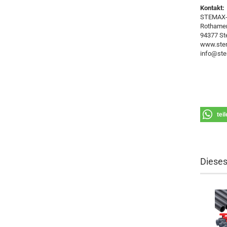
Kontakt:
STEMAX-
Rothamer 
94377 St
www.stem
info@ste
tei
Dieses