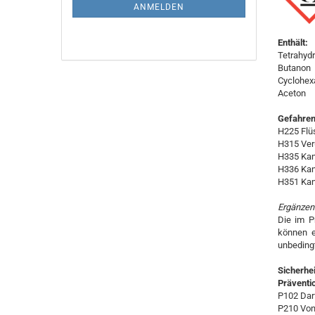
ANMELDUNG
ANMELDEN
Enthält:
Tetrahyd
Butanon
Cyclohex
Aceton
Gefahren
H225 Flüs
H315 Ver
H335 Kan
H336 Kan
H351 Kan
Ergänzen
Die im P
können e
unbeding
Sicherhe
Präventi
P102 Darf
P210 Von