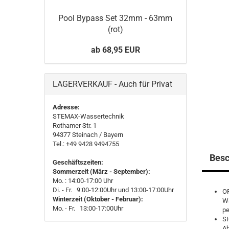
Pool Bypass Set 32mm - 63mm
(rot)
ab 68,95 EUR
LAGERVERKAUF - Auch für Privat
Adresse:
STEMAX-Wassertechnik
Rothamer Str. 1
94377
Steinach
/ Bayern
Tel.: +49 9428 9494755
Besc
Geschäftszeiten:
Sommerzeit (März - September):
Mo. : 14:00-17:00 Uhr
Di. - Fr. 9:00-12:00Uhr und 13:00-17:00Uhr
OP
Winterzeit (Oktober - Februar):
Wä
Mo. - Fr. 13:00-17:00Uhr
pe
SI
Ab