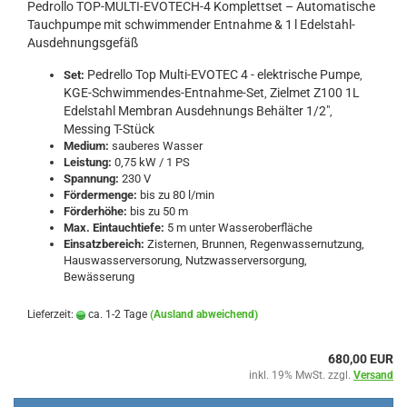
Pedrollo TOP-MULTI-EVOTECH-4 Komplettset – Automatische
Tauchpumpe mit schwimmender Entnahme & 1 l Edelstahl-
Ausdehnungsgefäß
Pedrello Top Multi-EVOTEC 4 - elektrische Pumpe
Set:
,
KGE-Schwimmendes-Entnahme-Set
Zielmet Z100 1L
,
Edelstahl Membran Ausdehnungs Behälter 1/2"
,
Messing T-Stück
Medium:
sauberes Wasser
Leistung:
0,75 kW / 1 PS
Spannung:
230 V
Fördermenge:
bis zu 80 l/min
Förderhöhe:
bis zu 50 m
Max. Eintauchtiefe:
5 m unter Wasseroberfläche
Einsatzbereich:
Zisternen, Brunnen, Regenwassernutzung,
Hauswasserversorung, Nutzwasserversorgung,
Bewässerung
Lieferzeit:
ca. 1-2 Tage
(Ausland abweichend)
680,00 EUR
inkl. 19% MwSt. zzgl.
Versand