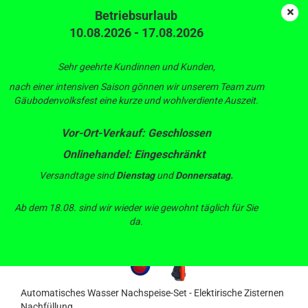
Betriebsurlaub
10.08.2026 - 17.08.2026
Zisterne
Sehr geehrte Kundinnen und Kunden,
nach einer intensiven Saison gönnen wir unserem Team zum
Gäubodenvolksfest eine kurze und wohlverdiente Auszeit.
Sortieren nach
pro Seite
Sortieren nach
88 pro Seite
Vor-Ort-Verkauf: Geschlossen
Onlinehandel: Eingeschränkt
1
Versandtage sind
Dienstag
und
Donnersatag.
Ab dem 18.08. sind wir wieder wie gewohnt täglich für Sie
da.
Automatisches Wasser Nachspeise-Set - Elektirische Zisternen
Nachfüllung