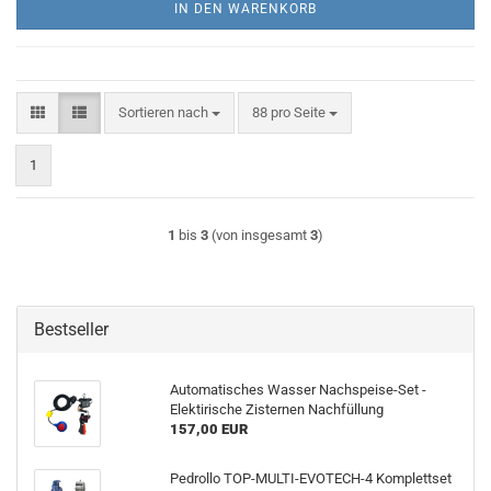
IN DEN WARENKORB
Sortieren nach
pro Seite
Sortieren nach
88 pro Seite
1
1
bis
3
(von insgesamt
3
)
Bestseller
Automatisches Wasser Nachspeise-Set -
Elektirische Zisternen Nachfüllung
157,00 EUR
Pedrollo TOP-MULTI-EVOTECH-4 Komplettset