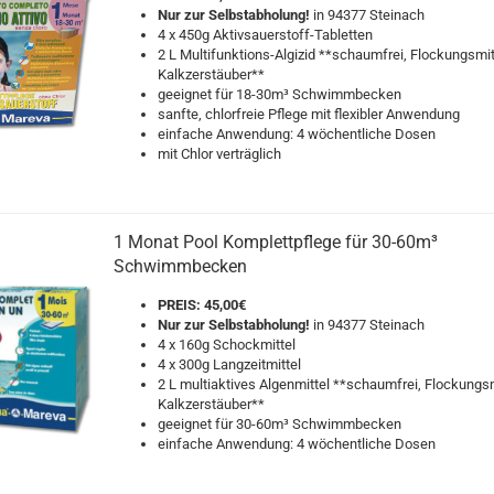
Nur zur Selbstabholung!
in 94377 Steinach
4 x 450g Aktivsauerstoff-Tabletten
2 L Multifunktions-Algizid **schaumfrei, Flockungsmit
Kalkzerstäuber**
geeignet für 18-30m³ Schwimmbecken
sanfte, chlorfreie Pflege mit flexibler Anwendung
einfache Anwendung: 4 wöchentliche Dosen
mit Chlor verträglich
1 Monat Pool Komplettpflege für 30-60m³
Schwimmbecken
PREIS: 45,00€
Nur zur Selbstabholung!
in 94377 Steinach
4 x 160g Schockmittel
4 x 300g Langzeitmittel
2 L multiaktives Algenmittel **schaumfrei, Flockungsm
Kalkzerstäuber**
geeignet für 30-60m³ Schwimmbecken
einfache Anwendung: 4 wöchentliche Dosen