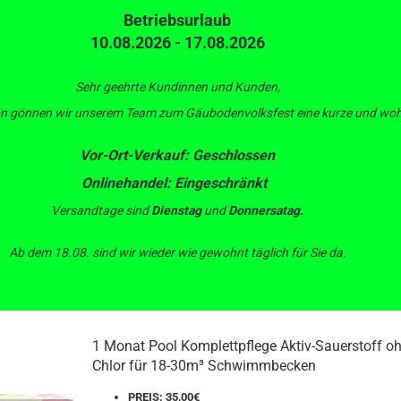
Betriebsurlaub
10.08.2026 - 17.08.2026
Suche...
L
Alle
Au
Be
Sehr geehrte Kundinnen und Kunden,
son gönnen wir unserem Team zum Gäubodenvolksfest eine kurze und wohl
ERTECHNIK
BEWÄSSERUNGSTECHNIK
PUMPEN
IBC CONTAIN
Vor-Ort-Verkauf: Geschlossen
»
»
Pool
Chemie und Reinigung
Onlinehandel: Eingeschränkt
e und Reinigung
Versandtage sind
Dienstag
und
Donnersatag.
Ab dem 18.08. sind wir wieder wie gewohnt täglich für Sie da.
Sortieren nach
pro Seite
Sortieren nach
88 pro Seite
1 Monat Pool Komplettpflege Aktiv-Sauerstoff o
Chlor für 18-30m³ Schwimmbecken
PREIS: 35,00€