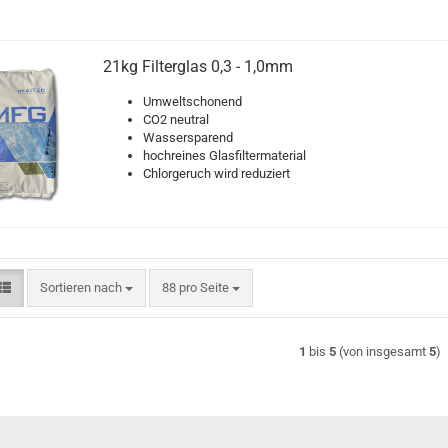
21kg Filterglas 0,3 - 1,0mm
Umweltschonend
CO2 neutral
Wassersparend
hochreines Glasfiltermaterial
Chlorgeruch wird reduziert
Sortieren nach
pro Seite
Sortieren nach
88 pro Seite
1
bis
5
(von insgesamt
5
)