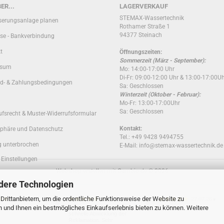
ER...
LAGERVERKAUF
STEMAX-Wassertechnik
erungsanlage planen
Rothamer Straße 1
94377 Steinach
se - Bankverbindung
t
Öffnungszeiten:
Sommerzeit (März - September):
ssum
Mo: 14:00-17:00 Uhr
Di-Fr: 09:00-12:00 Uhr & 13:00-17:00U
d- & Zahlungsbedingungen
Sa: Geschlossen
Winterzeit (Oktober - Februar):
Mo-Fr: 13:00-17:00Uhr
Sa: Geschlossen
ufsrecht & Muster-Widerrufsformular
Kontakt:
sphäre und Datenschutz
Tel.: +49 9428 9494755
g unterbrochen
E-Mail: info@stemax-wassertechnik.de
 Einstellungen
Webshop erstellen
mit Gambio.de © 2026
dere Technologien
rittanbietern, um die ordentliche Funktionsweise der Website zu
05.08.26
29.07.26
27.07.26
▼
▼
▼
n und Ihnen ein bestmögliches Einkaufserlebnis bieten zu können. Weitere
Sehr unkomplizierte und
schnelle Abwicklung der
Reklamation. Sehr