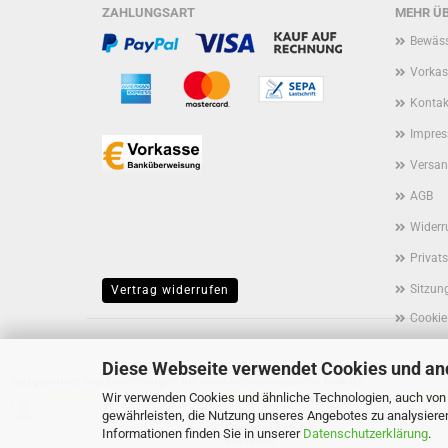
ZAHLUNGSART
MEHR ÜB
Bewäss
Vorkas
Kontak
Impre
Versan
AGB
Widerr
Privat
Sitzun
Vertrag widerrufen
Cookie
Diese Webseite verwendet Cookies und an
Ausgewählte Top-Bewertungen für www.stemax-wassertechnik.de
Wir verwenden Cookies und ähnliche Technologien, auch von D
07.08.26
05.08.26
▼
▼
gewährleisten, die Nutzung unseres Angebotes zu analysiere
Sehr kompetent und top
perfekt
Qualität. 100% zu
Informationen finden Sie in unserer
Datenschutzerklärung
.
empfehlen