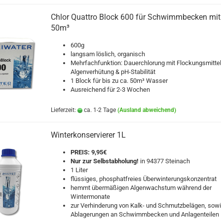
Chlor Quattro Block 600 für Schwimmbecken mit 
50m³
600g
langsam löslich, organisch
Mehrfachfunktion: Dauerchlorung mit Flockungsmitte
Algenverhütung & pH-Stabilität
1 Block für bis zu ca. 50m³ Wasser
Ausreichend für 2-3 Wochen
Lieferzeit:
ca. 1-2 Tage
(Ausland abweichend)
Winterkonservierer 1L
PREIS: 9,95€
Nur zur Selbstabholung!
in 94377 Steinach
1 Liter
flüssiges, phosphatfreies Überwinterungskonzentrat
hemmt übermäßigen Algenwachstum während der
Wintermonate
zur Verhinderung von Kalk- und Schmutzbelägen, sowi
Ablagerungen an Schwimmbecken und Anlagenteilen