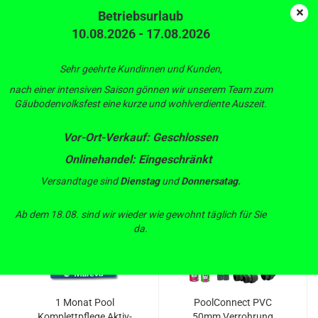
Betriebsurlaub
10.08.2026 - 17.08.2026
POOL Chemie & Zubehör
Sehr geehrte Kundinnen und Kunden,
nach einer intensiven Saison gönnen wir unserem Team zum
Gäubodenvolksfest eine kurze und wohlverdiente Auszeit.
Sortieren nach
pro Seite
Sortieren nach
88 pro Seite
Vor-Ort-Verkauf: Geschlossen
Onlinehandel: Eingeschränkt
1
Versandtage sind
Dienstag
und
Donnersatag.
TOP
Ab dem 18.08. sind wir wieder wie gewohnt täglich für Sie
da.
1 Monat Pool
PoolConnect PVC
Komplettpflege Aktiv-
50mm Verrohrung