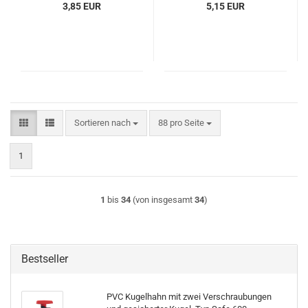
3,85 EUR
5,15 EUR
Sortieren nach
pro Seite
Sortieren nach
88 pro Seite
1
1
bis
34
(von insgesamt
34
)
Bestseller
PVC Kugelhahn mit zwei Verschraubungen