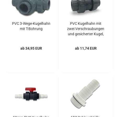
PVC 3-Wege-Kugelhahn
PVC Kugelhahn mit
mit T-Bohrung
zwei Verschraubungen
und gesicherter Kugel,
Typ Safe 600,
klebemuffe x
ab 34,95 EUR
ab 11,74 EUR
klebemuffe