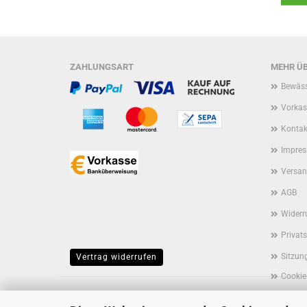
ZAHLUNGSART
MEHR ÜB
Bewäss
Vorkas
Kontak
Impre
Versan
AGB
Widerr
Privat
Sitzun
Vertrag widerrufen
Cookie