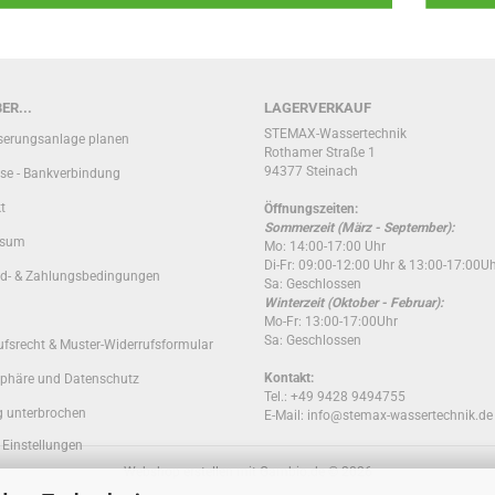
ER...
LAGERVERKAUF
STEMAX-Wassertechnik
erungsanlage planen
Rothamer Straße 1
94377 Steinach
se - Bankverbindung
t
Öffnungszeiten:
Sommerzeit (März - September):
ssum
Mo: 14:00-17:00 Uhr
Di-Fr: 09:00-12:00 Uhr & 13:00-17:00U
d- & Zahlungsbedingungen
Sa: Geschlossen
Winterzeit (Oktober - Februar):
Mo-Fr: 13:00-17:00Uhr
Sa: Geschlossen
ufsrecht & Muster-Widerrufsformular
Kontakt:
sphäre und Datenschutz
Tel.: +49 9428 9494755
g unterbrochen
E-Mail: info@stemax-wassertechnik.de
 Einstellungen
Webshop erstellen
mit Gambio.de © 2026