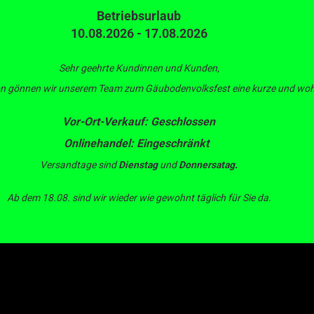
Betriebsurlaub
10.08.2026 - 17.08.2026
Suche...
L
Alle
Au
Be
Sehr geehrte Kundinnen und Kunden,
son gönnen wir unserem Team zum Gäubodenvolksfest eine kurze und wohl
ERTECHNIK
BEWÄSSERUNGSTECHNIK
PUMPEN
IBC CONTAIN
Vor-Ort-Verkauf: Geschlossen
»
»
Bewässerungstechnik
Rasenbewässerung
Onlinehandel: Eingeschränkt
bewässerung
Versandtage sind
Dienstag
und
Donnersatag.
Ab dem 18.08. sind wir wieder wie gewohnt täglich für Sie da.