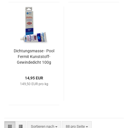
Dichtungsmasse - Pool
Fermit Kunststoff-
Gewindedicht 100g
14,95 EUR
149,50 EUR pro kg
Sortieren nach
pro Seite
Sortieren nach
88 pro Seite