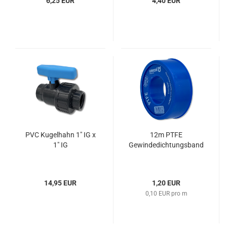
6,25 EUR
4,40 EUR
PVC Kugelhahn 1" IG x
12m PTFE
1" IG
Gewindedichtungsband
14,95 EUR
1,20 EUR
0,10 EUR pro m