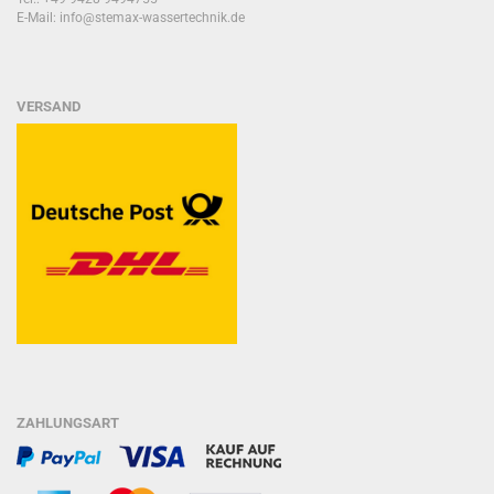
E-Mail: info@stemax-wassertechnik.de
VERSAND
ZAHLUNGSART