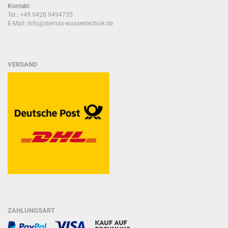
Kontakt:
Tel.: +49 9428 9494755
E-Mail: info@stemax-wassertechnik.de
VERSAND
ZAHLUNGSART