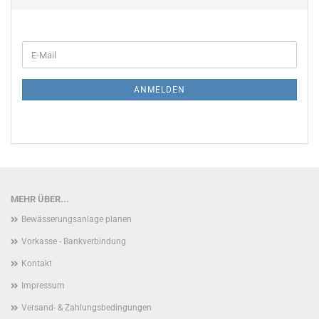
WEITER
E-
ZUR
Mail
NEWSLETTER-
ANMELDUNG
ANMELDEN
MEHR ÜBER...
Bewässerungsanlage planen
Vorkasse - Bankverbindung
Kontakt
Impressum
Versand- & Zahlungsbedingungen