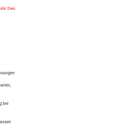
ohr. Dies
Lösungen
arien,
g bei
lassen