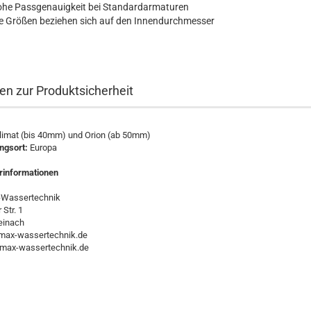
ohe Passgenauigkeit bei Standardarmaturen
e Größen beziehen sich auf den Innendurchmesser
n zur Produktsicherheit
limat (bis 40mm) und Orion (ab 50mm)
ungsort:
Europa
erinformationen
Wassertechnik
Str. 1
einach
ax-wassertechnik.de
max-wassertechnik.de