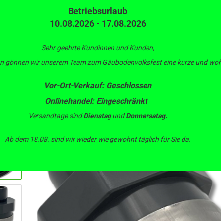
Betriebsurlaub
10.08.2026 - 17.08.2026
Suche...
L
Alle
Au
Be
Sehr geehrte Kundinnen und Kunden,
son gönnen wir unserem Team zum Gäubodenvolksfest eine kurze und wohl
ERTECHNIK
BEWÄSSERUNGSTECHNIK
PUMPEN
IBC CONTAIN
Vor-Ort-Verkauf: Geschlossen
»
»
»
»
Wassertechnik
PVC Rohrsystem
PVC Fittings
»
gangs-stuzen-nippel
Onlinehandel: Eingeschränkt
angsstutzennippel Klebestutzen x IG mit Verstärkungsring
Versandtage sind
Dienstag
und
Donnersatag.
Ab dem 18.08. sind wir wieder wie gewohnt täglich für Sie da.