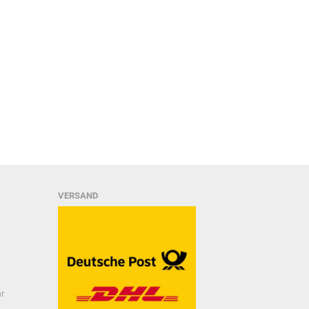
VERSAND
hr