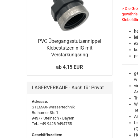
> Die Grö
gewährle
Klebefitti
he
le
PVC Übergangsstutzennippel
ex
Klebestutzen x IG mit
ko
Verstärkungsring
pe
ab 4,15 EUR
ge
wi
vi
LAGERVERKAUF - Auch für Privat
A
Tr
Adresse:
We
STEMAX-Wassertechnik
Te
Rothamer Str. 1
Ar
94377
Steinach
/ Bayern
Le
Tel.: +49 9428 9494755
(Q
Geschäftszeiten:
Hö