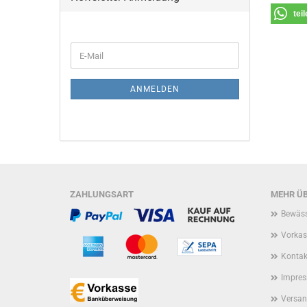
tei
WEITER
E-
ZUR
Mail
NEWSLETTER-
ANMELDUNG
ANMELDEN
ZAHLUNGSART
MEHR ÜB
Bewäss
Vorkas
Kontak
Impre
Versan