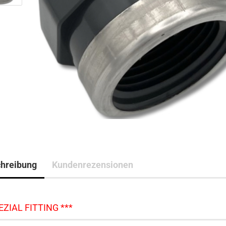
hreibung
Kundenrezensionen
EZIAL FITTING ***