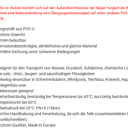
ße es Stutzen bezieht sich auf den Außendurchmesser, der Nippel fungiert als R
istet eine klebeverbindung vom Übergangsstutzennippel auf einen anderen PVC
ng.
rgestellt aus PVC-U
ichtes Gewicht
trem belastbar
rrosionsbeständiges, abriebfestes und glattes Material
rfekte Dichtung unter schweren Bedingungen
eignet für den Transport von Wasser, Druckluft, Schlämme, chemische 
e salz-, chlor-, laugen- und säurehaltigen Flüssigkeiten
elseitig einsetzbar in Schwimmbädern, Whirlpools, Teichbau, Koiteich, Aqu
nlagenbau usw.
inkwasser geeignet
tterbeständig, beständig bei Temperaturen bis 45°C, kurzzeitig beständi
mperaturen bis 60°C
beitsdruck bei 20°C: PN16 (16bar)
ichte Handhabung und Verarbeitung, da sich die Teile zusammenkleben 
uellschweißen)
chste Qualität, Made in Europe