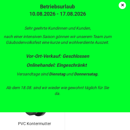
Betriebsurlaub
10.08.2026 - 17.08.2026
PVC Kontermutter
Sehr geehrte Kundinnen und Kunden,
nach einer intensiven Saison gönnen wir unserem Team zum
Gäubodenvolksfest eine kurze und wohlverdiente Auszeit.
Sortieren nach
pro Seite
Sortieren nach
88 pro Seite
Vor-Ort-Verkauf: Geschlossen
Onlinehandel: Eingeschränkt
1
Versandtage sind
Dienstag
und
Donnersatag.
Ab dem 18.08. sind wir wieder wie gewohnt täglich für Sie
da.
PVC Kontermutter