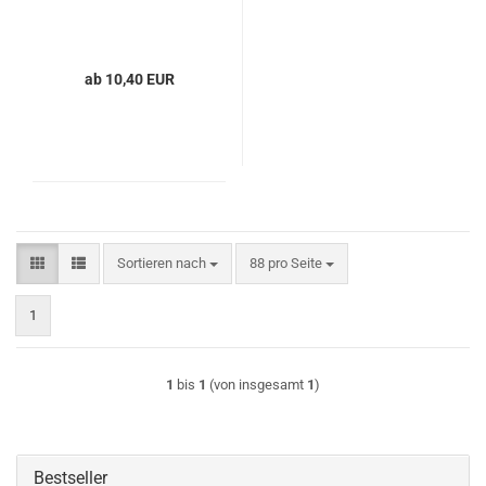
ab 10,40 EUR
Sortieren nach
pro Seite
Sortieren nach
88 pro Seite
1
1
bis
1
(von insgesamt
1
)
Bestseller