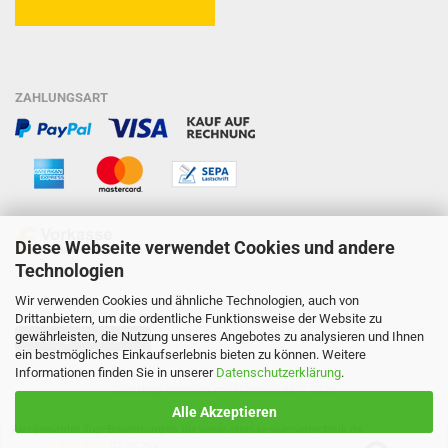
ZAHLUNGSART
Diese Webseite verwendet Cookies und andere
Technologien
Wir verwenden Cookies und ähnliche Technologien, auch von
Drittanbietern, um die ordentliche Funktionsweise der Website zu
gewährleisten, die Nutzung unseres Angebotes zu analysieren und Ihnen
Vertrag widerrufen
ein bestmögliches Einkaufserlebnis bieten zu können. Weitere
Informationen finden Sie in unserer
Datenschutzerklärung
.
Webshop erstellen
mit Gambio.de © 2026
Alle Akzeptieren
Ausgewählte Top-Bewertungen für www.stemax-wassertechnik.de
07.08.26
▼