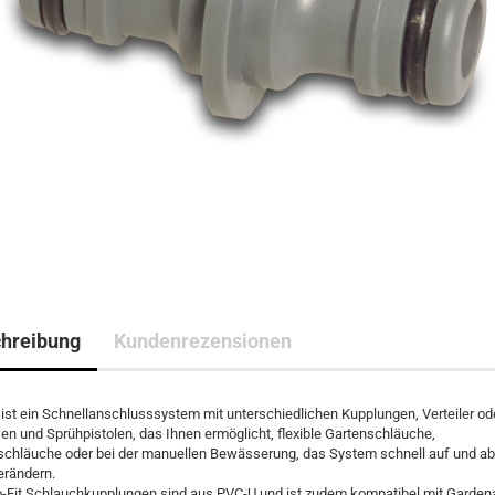
hreibung
Kundenrezensionen
 ist ein Schnellanschlusssystem mit unterschiedlichen Kupplungen, Verteiler od
n und Sprühpistolen, das Ihnen ermöglicht, flexible Gartenschläuche,
eschläuche oder bei der manuellen Bewässerung, das System schnell auf und a
erändern.
o-Fit Schlauchkupplungen sind aus PVC-U und ist zudem kompatibel mit Garden