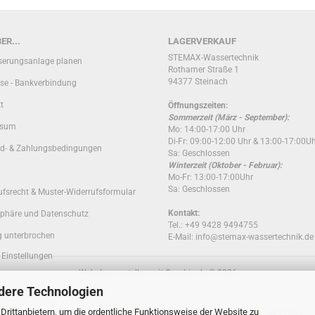
ER...
LAGERVERKAUF
STEMAX-Wassertechnik
erungsanlage planen
Rothamer Straße 1
94377 Steinach
se - Bankverbindung
t
Öffnungszeiten:
Sommerzeit (März - September):
ssum
Mo: 14:00-17:00 Uhr
Di-Fr: 09:00-12:00 Uhr & 13:00-17:00U
d- & Zahlungsbedingungen
Sa: Geschlossen
Winterzeit (Oktober - Februar):
Mo-Fr: 13:00-17:00Uhr
Sa: Geschlossen
ufsrecht & Muster-Widerrufsformular
Kontakt:
sphäre und Datenschutz
Tel.: +49 9428 9494755
g unterbrochen
E-Mail: info@stemax-wassertechnik.de
 Einstellungen
Webshop erstellen
mit Gambio.de © 2026
dere Technologien
rittanbietern, um die ordentliche Funktionsweise der Website zu
29.07.26
27.07.26
22.07.26
▼
▼
▼