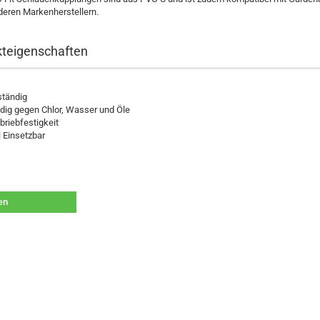
deren Markenherstellern.
teigenschaften
tändig
dig gegen Chlor, Wasser und Öle
riebfestigkeit
l Einsetzbar
len