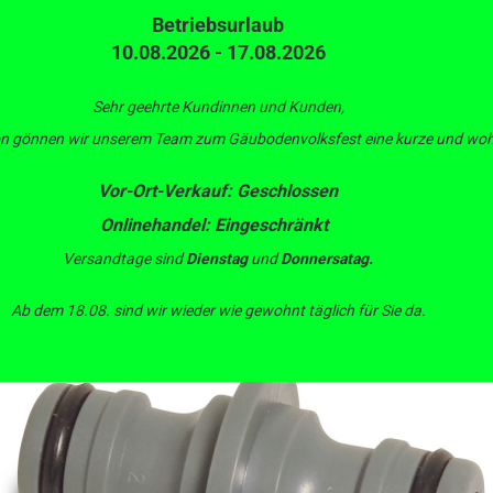
Betriebsurlaub
10.08.2026 - 17.08.2026
Suche...
L
Alle
Au
Be
Sehr geehrte Kundinnen und Kunden,
son gönnen wir unserem Team zum Gäubodenvolksfest eine kurze und wohl
ERTECHNIK
BEWÄSSERUNGSTECHNIK
PUMPEN
IBC CONTAIN
Vor-Ort-Verkauf: Geschlossen
»
»
»
Wassertechnik
Schlauchkupplungen
upplung; Universalgröße
Onlinehandel: Eingeschränkt
Versandtage sind
Dienstag
und
Donnersatag.
Ab dem 18.08. sind wir wieder wie gewohnt täglich für Sie da.