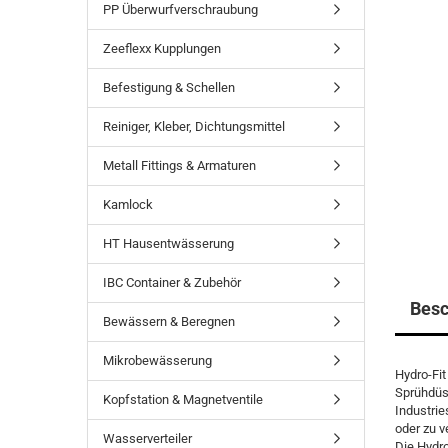
PP Überwurfverschraubung
Zeeflexx Kupplungen
Befestigung & Schellen
Reiniger, Kleber, Dichtungsmittel
Metall Fittings & Armaturen
Kamlock
HT Hausentwässerung
IBC Container & Zubehör
Besc
Bewässern & Beregnen
Mikrobewässerung
Hydro-Fit
Sprühdüse
Kopfstation & Magnetventile
Industri
oder zu v
Wasserverteiler
Die Hydr