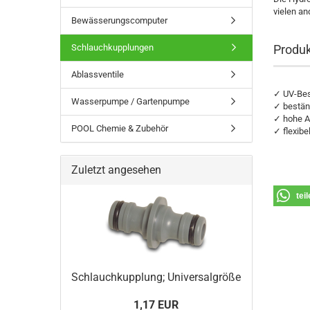
vielen an
Bewässerungscomputer
Schlauchkupplungen
Produk
Ablassventile
✓ UV-Bes
Wasserpumpe / Gartenpumpe
✓ bestän
✓ hohe Ab
POOL Chemie & Zubehör
✓ flexibe
Zuletzt angesehen
tei
Schlauchkupplung; Universalgröße
1,17 EUR