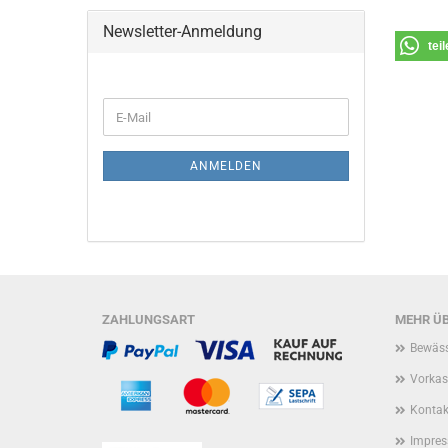
Newsletter-Anmeldung
tei
WEITER
E-
ZUR
Mail
NEWSLETTER-
ANMELDUNG
ANMELDEN
ZAHLUNGSART
MEHR ÜB
Bewäss
Vorkas
Kontak
Impre