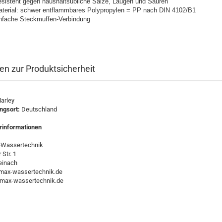
sistent gegen haushaltsübliche Salze, Laugen und Säuren
terial: schwer entflammbares Polypropylen = PP nach DIN 4102/B1
nfache Steckmuffen-Verbindung
n zur Produktsicherheit
arley
ungsort:
Deutschland
erinformationen
Wassertechnik
Str. 1
einach
ax-wassertechnik.de
max-wassertechnik.de