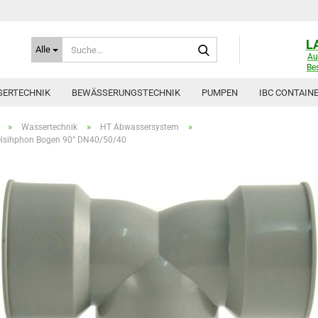
Suche...
L
Alle
Au
Be
ERTECHNIK
BEWÄSSERUNGSTECHNIK
PUMPEN
IBC CONTAIN
»
»
»
Wassertechnik
HT Abwassersystem
lsihphon Bogen 90° DN40/50/40