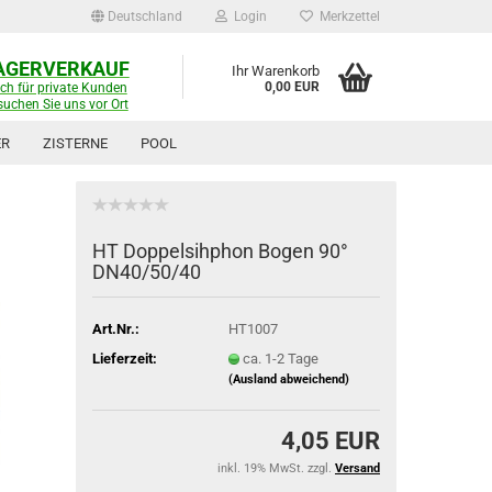
Deutschland
Login
Merkzettel
AGERVERKAUF
Ihr Warenkorb
0,00 EUR
ch für private Kunden
suchen Sie uns vor Ort
ER
ZISTERNE
POOL
HT Doppelsihphon Bogen 90°
DN40/50/40
Art.Nr.:
HT1007
Lieferzeit:
ca. 1-2 Tage
(Ausland abweichend)
4,05 EUR
inkl. 19% MwSt. zzgl.
Versand