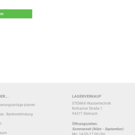
len
ER...
LAGERVERKAUF
STEMAX-Wassertechnik
erungsanlage planen
Rothamer Straße 1
94377 Steinach
se - Bankverbindung
t
Öffnungszeiten:
Sommerzeit (März - September):
ssum
Mo: 14:00-17:00 Uhr