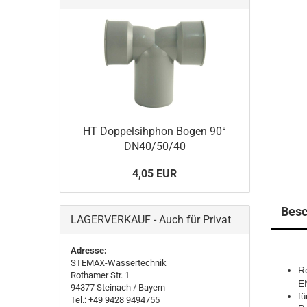
HT Doppelsihphon Bogen 90°
DN40/50/40
4,05 EUR
Besc
LAGERVERKAUF - Auch für Privat
Adresse:
STEMAX-Wassertechnik
R
Rothamer Str. 1
E
94377
Steinach
/ Bayern
fü
Tel.: +49 9428 9494755